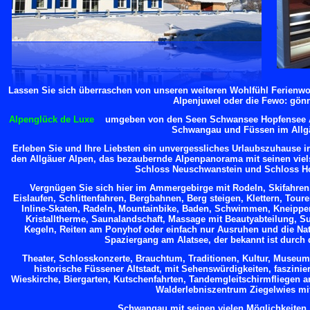
Lassen Sie sich überraschen von unseren weiteren Wohlfühl Ferien
Alpenjuwel
oder die Fewo: gönn
Alpenglück de Luxe
umgeben von den Seen Schwansee Hopfensee Al
Schwangau und Füssen im Allg
Erleben Sie und Ihre Liebsten ein unvergessliches Urlaubszuhause i
den Allgäuer Alpen, das bezaubernde Alpenpanorama mit seinen viel
Schloss Neuschwanstein und Schloss H
Vergnügen Sie sich hier im Ammergebirge mit Rodeln, Skifahren
Eislaufen, Schlittenfahren, Bergbahnen, Berg steigen, Klettern, Tour
Inline-Skaten, Radeln, Mountainbike, Baden, Schwimmen, Kneippe
Kristalltherme, Saunalandschaft, Massage mit Beautyabteilung, Sur
Kegeln, Reiten am Ponyhof oder einfach nur Ausruhen und die Nat
Spaziergang am Alatsee, der bekannt ist durch d
Theater, Schlosskonzerte, Brauchtum, Traditionen, Kultur, Museum
historische Füssener Altstadt, mit Sehenswürdigkeiten, faszinie
Wieskirche, Biergarten, Kutschenfahrten, Tandemgleitschirmfliegen 
Walderlebniszentrum Ziegelwies mit
Schwangau mit seinen vielen Möglichkeiten,